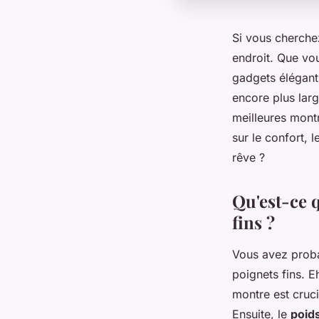
Si vous cherche
endroit. Que vo
gadgets élégants
encore plus lar
meilleures mont
sur le confort, 
rêve ?
Qu'est-ce 
fins ?
Vous avez proba
poignets fins. E
montre est cruc
Ensuite, le
poid