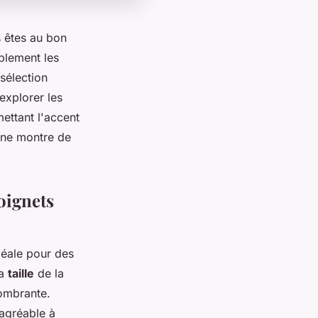
s êtes au bon
plement les
sélection
 explorer les
ettant l'accent
aine montre de
oignets
éale pour des
la
taille
de la
combrante.
 agréable à