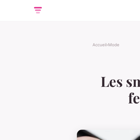
Accueil
›
Mode
Les s
f