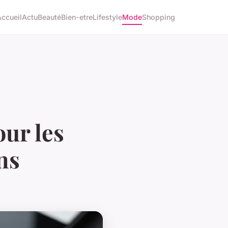
Accueil
Actu
Beauté
Bien-etre
Lifestyle
Mode
Shopping
ur les
ns