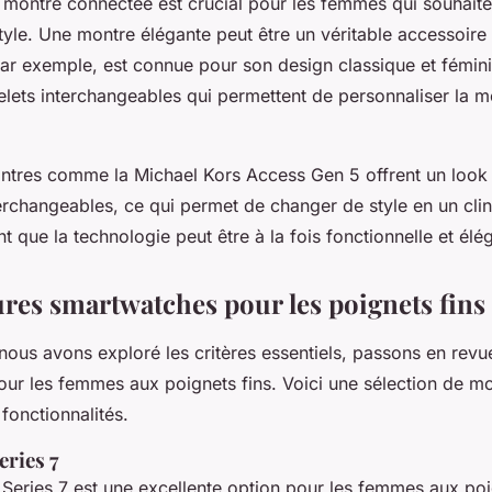
 montre connectée est crucial pour les femmes qui souhait
style. Une montre élégante peut être un véritable accessoir
par exemple, est connue pour son design classique et fémin
elets interchangeables qui permettent de personnaliser la m
ontres comme la
Michael Kors Access Gen 5
offrent un look
erchangeables, ce qui permet de changer de style en un clin
 que la technologie peut être à la fois fonctionnelle et élé
ures smartwatches pour les poignets fins
ous avons exploré les critères essentiels, passons en revue
ur les femmes aux poignets fins. Voici une sélection de mon
 fonctionnalités.
eries 7
Series 7
est une excellente option pour les femmes aux poig