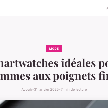
MODE
martwatches idéales po
emmes aux poignets fi
Ayoub
•
31 janvier 2025
•
7 min de lecture