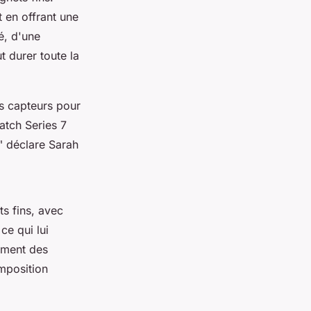
t en offrant une
é, d'une
t durer toute la
es capteurs pour
atch Series 7
"
déclare Sarah
ts fins, avec
ce qui lui
ement des
omposition