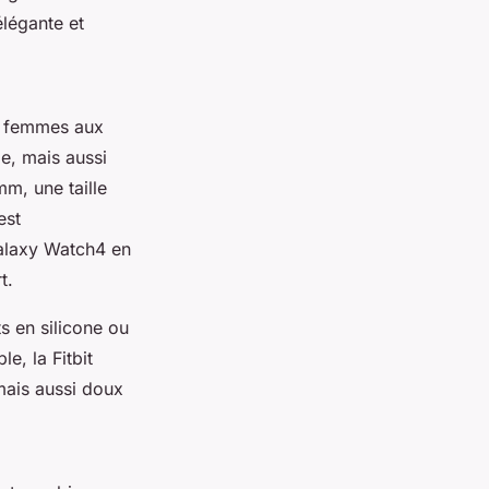
élégante et
es femmes aux
e, mais aussi
m, une taille
est
laxy Watch4
en
t.
s en silicone ou
ple, la
Fitbit
mais aussi doux