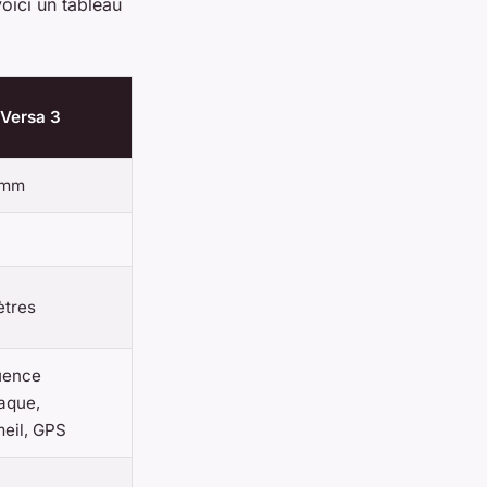
oici un tableau
t Versa 3
 mm
ètres
uence
aque,
eil, GPS