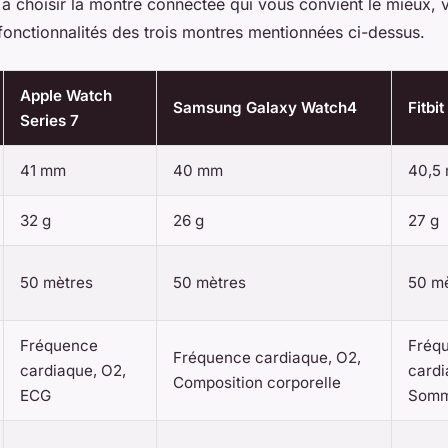
à choisir la montre connectée qui vous convient le mieux, v
fonctionnalités des trois montres mentionnées ci-dessus.
Apple Watch
Samsung Galaxy Watch4
Fitbi
Series 7
41 mm
40 mm
40,5
32 g
26 g
27 g
50 mètres
50 mètres
50 m
Fréquence
Fréq
Fréquence cardiaque, O2,
cardiaque, O2,
cardi
Composition corporelle
ECG
Somm