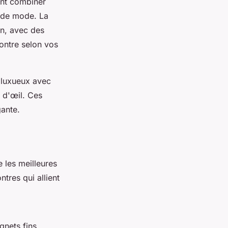
ent combiner
e de mode. La
in, avec des
ontre selon vos
 luxueux avec
 d'œil. Ces
gante.
 les meilleures
tres qui allient
nets fins.