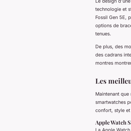
Le design d'une
technologie et 
Fossil Gen 5E
, 
options de brac
tenues.
De plus, des m
des cadrans int
montres montrent
Les meille
Maintenant que n
smartwatches po
confort, style et
Apple Watch S
La
Apple Watch 