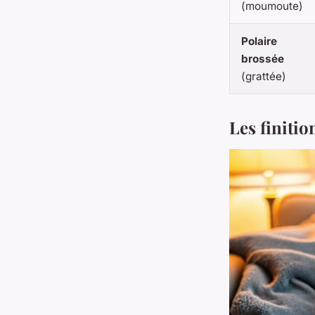
(moumoute)
Polaire
brossée
(grattée)
Les finitio