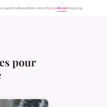
Accueil
Actu
Beauté
Bien-etre
Lifestyle
Mode
Shopping
res pour
é