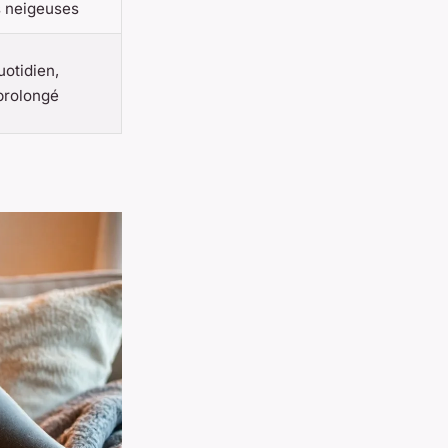
s neigeuses
otidien,
prolongé