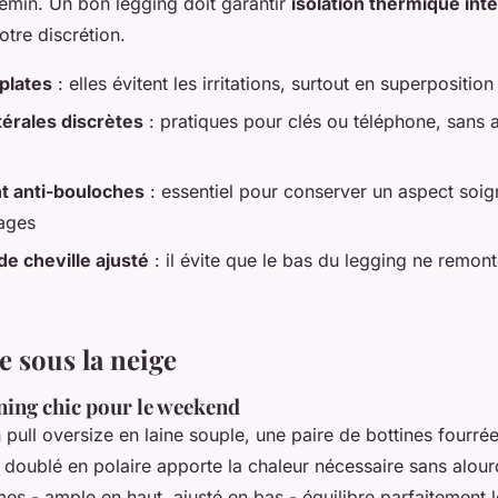
emin. Un bon legging doit garantir
isolation thermique inte
tre discrétion.
plates
: elles évitent les irritations, surtout en superposition
térales discrètes
: pratiques pour clés ou téléphone, sans a
t anti-bouloches
: essentiel pour conserver un aspect soig
vages
de cheville ajusté
: il évite que le bas du legging ne remon
e sous la neige
ning chic pour le weekend
pull oversize en laine souple, une paire de bottines fourrées
 doublé en polaire apporte la chaleur nécessaire sans alourdi
es - ample en haut, ajusté en bas - équilibre parfaitement 