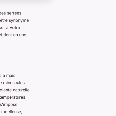
bes serrées
l être synonyme
cer à votre
et tient en une
ple mais
de minuscules
olante naturelle.
 températures
s'impose
r moelleuse,