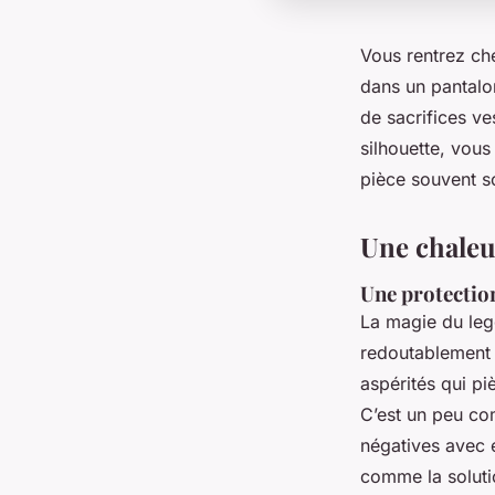
Vous rentrez che
dans un pantalon
de sacrifices ve
silhouette, vous 
pièce souvent s
Une chaleu
Une protection
La magie du leg
redoutablement e
aspérités qui piè
C’est un peu co
négatives avec 
comme la soluti