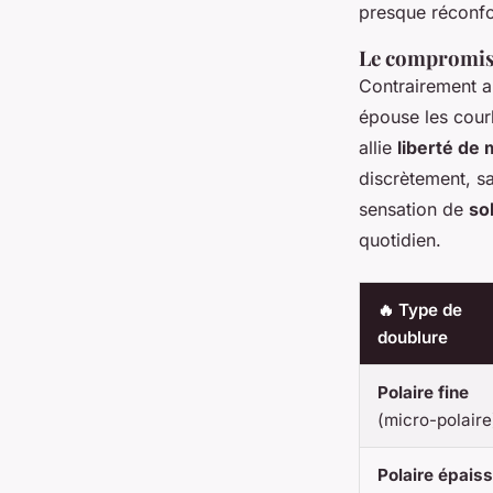
presque réconfor
Le compromis 
Contrairement au
épouse les courb
allie
liberté d
discrètement, sa
sensation de
so
quotidien.
🔥 Type de
doublure
Polaire fine
(micro-polaire
Polaire épais