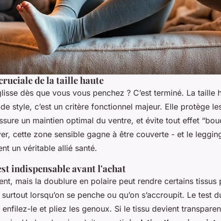
ruciale de la taille haute
lisse dès que vous vous penchez ? C’est terminé. La taille h
de style, c’est un critère fonctionnel majeur. Elle protège l
assure un maintien optimal du ventre, et évite tout effet “bo
ver, cette zone sensible gagne à être couverte - et le leggin
ent un véritable allié santé.
test indispensable avant l'achat
ent, mais la doublure en polaire peut rendre certains tissus 
 surtout lorsqu’on se penche ou qu’on s’accroupit. Le test d
 enfilez-le et pliez les genoux. Si le tissu devient transpare