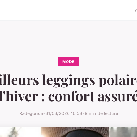
MODE
lleurs leggings polai
l'hiver : confort assur
Radegonda
•
31/03/2026 16:58
•
9 min de lecture