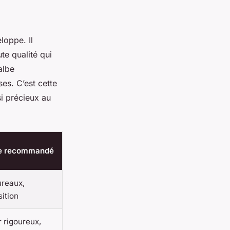
loppe. Il
te qualité qui
albe
ses. C’est cette
si précieux au
e recommandé
ureaux,
ition
r rigoureux,