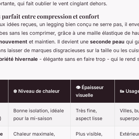
tante, qui fait oublier le vent cinglant dehors.
parfait entre compression et confort
x idées reçues, un legging bien conçu ne serre pas, il enve
es sans les comprimer, grâce à une maille élastique de hau
e mouvement
et maintien. Il devient une
seconde peau
qui g
ns laisser de marques disgracieuses sur la taille ou les cuis
briété hivernale
- élégante sans en faire trop - qui le rend 
👁️ Épaisseur
❄️ Niveau de chaleur
👟 Usag
visuelle
Bonne isolation, idéale
Très fine,
Villes, b
)
pour la mi-saison
aspect lisse
superpos
se
Chaleur maximale,
Plus visible,
Extérieu