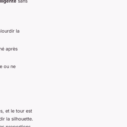
lligente
sans
lourdir la
né après
te ou ne
, et le tour est
r la silhouette.
les proportions,