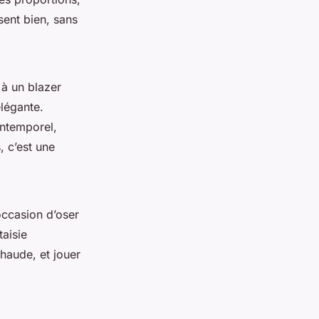
sent bien, sans
 à un blazer
élégante.
intemporel,
, c’est une
’occasion d’oser
aisie
chaude, et jouer