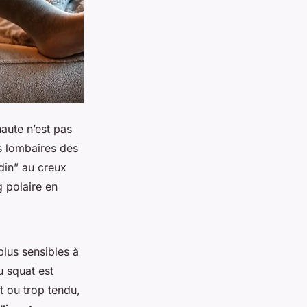
aute n’est pas
es lombaires des
udin” au creux
g polaire en
plus sensibles à
u squat est
nt ou trop tendu,