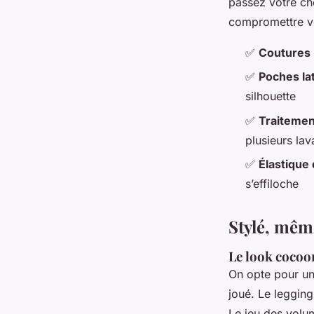
passez votre ch
compromettre vo
✅
Coutures 
✅
Poches la
silhouette
✅
Traitemen
plusieurs la
✅
Élastique 
s’effiloche
Stylé, mêm
Le look cocoo
On opte pour un 
joué. Le legging
Le jeu des volum